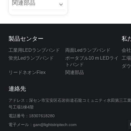
関連部品
製品センター
私
工業用LEDランプバンド
両面Ledランプバンド
会
蛍光Ledランプバンド
ポータブル10 m LEDライ
工
トバンド
ダ
リードネオンFlex
関連部品
連絡先
アドレス：深セン市宝安区石岩街道石龍コミュニティ水田第三工業
号工場1棟4階
電話番号：18307618280
電子メール：
gan@lightstriptech.com