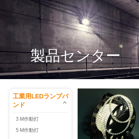
製品センター
工業用LEDランプバ
ンド
3 M作動灯
5 M作動灯